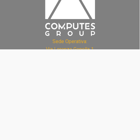
Sede Operativa:
Via Lorenzo Gonella 1
29029 Niviano - (PC) - Italia
Legal head office: Street Ancillotti, 8
29122 Piacenza - (PC) - Italy
VAT number: 01801720333
REA: PC - 192404
PEC: computesgroup@pec.it
Kontakt