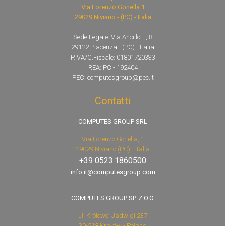
Via Lorenzo Gonella 1
29029 Niviano - (PC) - Italia
Sede Legale: Via Ancillotti, 8
29122 Piacenza - (PC) - Italia
P.IVA/C.Fiscale: 01801720333
REA: PC - 192404
PEC: computesgroup@pec.it
Contatti
COMPUTES GROUP SRL
Via Lorenzo Gonella, 1
29029 Niviano (PC) - Italia
+39 0523.1860500
info.it@computesgroup.com
COMPUTES GROUP SP. Z.O.O.
ul. Królowej Jadwigi 237
30-218 Kraków - Poland