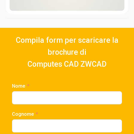
Compila form per scaricare la
brochure di
Computes CAD ZWCAD
Nome
Cognome