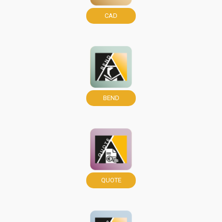
CAD
BEND
QUOTE