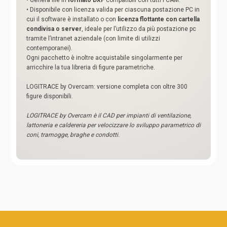
• Genera file in
formato DXF
compatibili con tutti i CAM.
• Disponibile con licenza valida per ciascuna postazione PC in
cui il software è installato o con
licenza flottante con cartella
condivisa o server
, ideale per l’utilizzo da più postazione pc
tramite l’intranet aziendale (con limite di utilizzi
contemporanei).
Ogni pacchetto è inoltre acquistabile singolarmente per
arricchire la tua libreria di figure parametriche.
LOGITRACE by Overcam: versione completa con oltre 300
figure disponibili.
LOGITRACE by Overcam è il CAD per impianti di ventilazione,
lattoneria e caldereria per velocizzare lo sviluppo parametrico di
coni, tramogge, braghe e condotti.