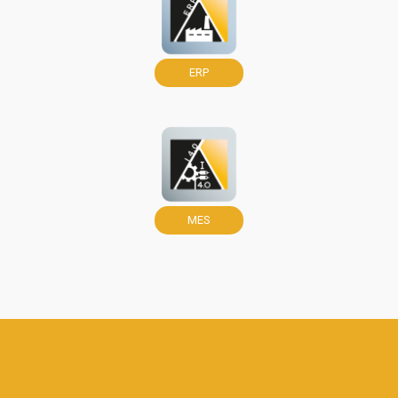
ERP
MES