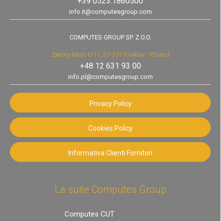
+39 0523.1860500
info.it@computesgroup.com
COMPUTES GROUP SP. Z.O.O.
Zielony Most 6/11, 31-351 Kraków - Poland
+48 12 631 93 00
info.pl@computesgroup.com
Privacy Policy
Cookies Policy
Informativa Clienti Fornitori
La suite Computes Group
Computes CUT