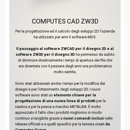
COMPUTES CAD ZW3D
Per la progettazione ed il calcolo degli sviluppi 2D l’azienda
ha utilizzato per anni il software MD3.
Il passaggio al software ZWCAD per il disegno 2D e al
software ZW3D per il disegno 3D
ha permesso da subito
di diminuire drasticamente i tempi di apertura dei file che
era diventata con il passare degli anni una problematica
molto sentita.
Sono stati abbassati anche i tempi per la modifica dei
disegni e per l’ottenimento degli sviluppi 2D. I nuovi
software sono stati un
elemento chiave per la
progettazione di una nuova linea di prodotti
per la
nautica e per la pesca a marchio METALBA. È molto
apprezzato il fatto che i prodotti migliorino in modo
continuo e tangibile grazie a
nuovi comandi inclusi
nelle
release ufficiali e a quelli specifici per la lamiera creati
da
Computes Group.